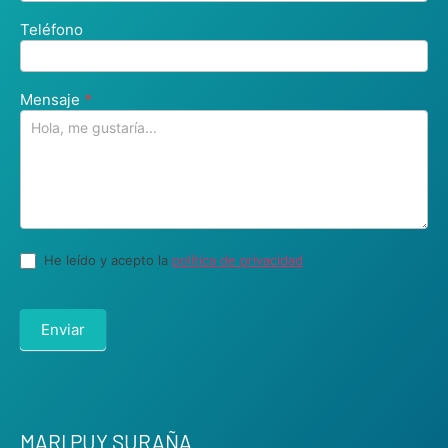
Teléfono
Mensaje
*
He leído y acepto la
política de privacidad
Enviar
MARI PUY SURAÑA