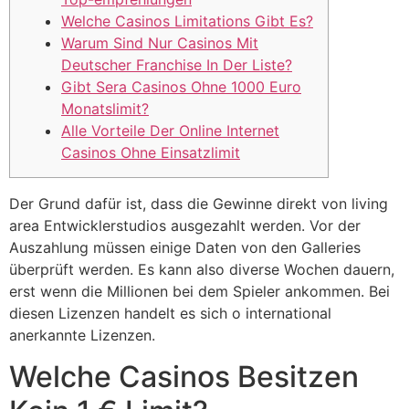
Welche Casinos Limitations Gibt Es?
Warum Sind Nur Casinos Mit
Deutscher Franchise In Der Liste?
Gibt Sera Casinos Ohne 1000 Euro
Monatslimit?
Alle Vorteile Der Online Internet
Casinos Ohne Einsatzlimit
Der Grund dafür ist, dass die Gewinne direkt von living
area Entwicklerstudios ausgezahlt werden. Vor der
Auszahlung müssen einige Daten von den Galleries
überprüft werden. Es kann also diverse Wochen dauern,
erst wenn die Millionen bei dem Spieler ankommen. Bei
diesen Lizenzen handelt es sich o international
anerkannte Lizenzen.
Welche Casinos Besitzen