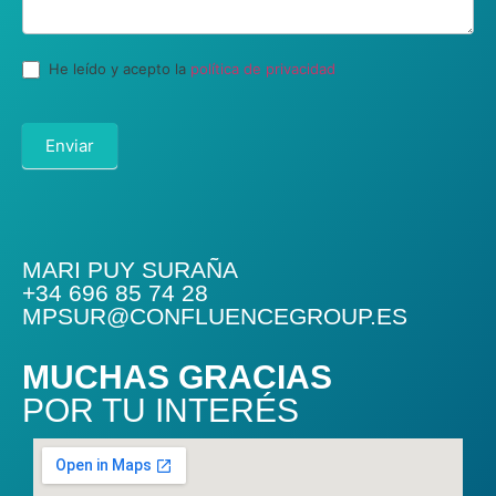
He leído y acepto la
política de privacidad
Enviar
MARI PUY SURAÑA
+34 696 85 74 28
MPSUR@CONFLUENCEGROUP.ES
MUCHAS GRACIAS
POR TU INTERÉS