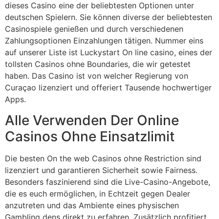
dieses Casino eine der beliebtesten Optionen unter
deutschen Spielern. Sie können diverse der beliebtesten
Casinospiele genießen und durch verschiedenen
Zahlungsoptionen Einzahlungen tätigen. Nummer eins
auf unserer Liste ist Luckystart On line casino, eines der
tollsten Casinos ohne Boundaries, die wir getestet
haben. Das Casino ist von welcher Regierung von
Curaçao lizenziert und offeriert Tausende hochwertiger
Apps.
Alle Verwenden Der Online
Casinos Ohne Einsatzlimit
Die besten On the web Casinos ohne Restriction sind
lizenziert und garantieren Sicherheit sowie Fairness.
Besonders faszinierend sind die Live-Casino-Angebote,
die es euch ermöglichen, in Echtzeit gegen Dealer
anzutreten und das Ambiente eines physischen
Gambling dens direkt zu erfahren. Zusätzlich profitiert