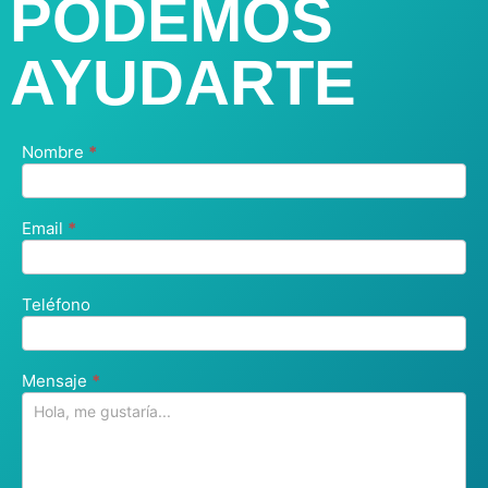
PODEMOS
AYUDARTE
Nombre
*
Contact
Us
Email
*
Teléfono
Mensaje
*