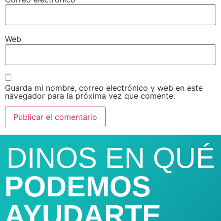
Web
Guarda mi nombre, correo electrónico y web en este
navegador para la próxima vez que comente.
DINOS EN QUÉ
PODEMOS
AYUDARTE