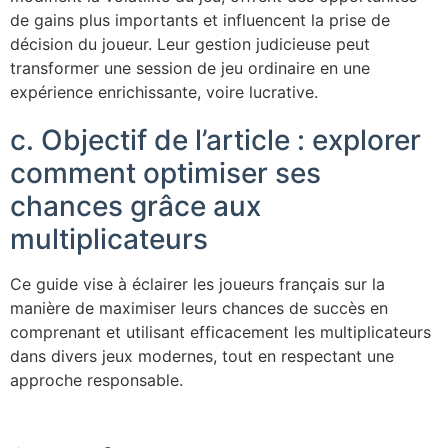
de gains plus importants et influencent la prise de
décision du joueur. Leur gestion judicieuse peut
transformer une session de jeu ordinaire en une
expérience enrichissante, voire lucrative.
c. Objectif de l’article : explorer
comment optimiser ses
chances grâce aux
multiplicateurs
Ce guide vise à éclairer les joueurs français sur la
manière de maximiser leurs chances de succès en
comprenant et utilisant efficacement les multiplicateurs
dans divers jeux modernes, tout en respectant une
approche responsable.