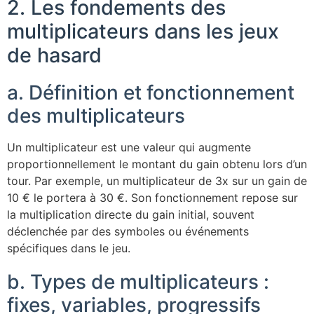
2. Les fondements des
multiplicateurs dans les jeux
de hasard
a. Définition et fonctionnement
des multiplicateurs
Un multiplicateur est une valeur qui augmente
proportionnellement le montant du gain obtenu lors d’un
tour. Par exemple, un multiplicateur de 3x sur un gain de
10 € le portera à 30 €. Son fonctionnement repose sur
la multiplication directe du gain initial, souvent
déclenchée par des symboles ou événements
spécifiques dans le jeu.
b. Types de multiplicateurs :
fixes, variables, progressifs