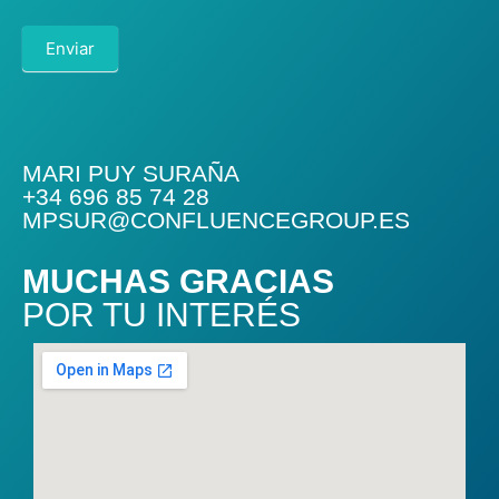
Enviar
MARI PUY SURAÑA
+34 696 85 74 28
MPSUR@CONFLUENCEGROUP.ES
MUCHAS GRACIAS
POR TU INTERÉS