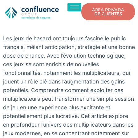
ÁREA PRIVADA
DE CLIENTES
Les jeux de hasard ont toujours fasciné le public
français, mêlant anticipation, stratégie et une bonne
dose de chance. Avec l’évolution technologique,
ces jeux se sont enrichis de nouvelles
fonctionnalités, notamment les multiplicateurs, qui
jouent un rôle clé dans l’augmentation des gains
potentiels. Comprendre comment exploiter ces
multiplicateurs peut transformer une simple session
de jeu en une expérience plus excitante et
potentiellement plus lucrative. Cet article explore
en profondeur l’univers des multiplicateurs dans les
jeux modernes, en se concentrant notamment sur