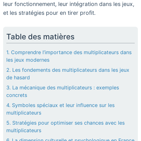
leur fonctionnement, leur intégration dans les jeux,
et les stratégies pour en tirer profit.
Table des matières
1. Comprendre l’importance des multiplicateurs dans
les jeux modernes
2. Les fondements des multiplicateurs dans les jeux
de hasard
3. La mécanique des multiplicateurs : exemples
concrets
4. Symboles spéciaux et leur influence sur les
multiplicateurs
5. Stratégies pour optimiser ses chances avec les
multiplicateurs
6. La dimension culturelle et psychologique en France