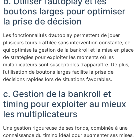
b. Utiliser l’autoplay et les
boutons larges pour optimiser
la prise de décision
Les fonctionnalités d’autoplay permettent de jouer
plusieurs tours d’affilée sans intervention constante, ce
qui optimise la gestion de la bankroll et la mise en place
de stratégies pour exploiter les moments où les
multiplicateurs sont susceptibles d’apparaître. De plus,
l’utilisation de boutons larges facilite la prise de
décisions rapides lors de situations favorables.
c. Gestion de la bankroll et
timing pour exploiter au mieux
les multiplicateurs
Une gestion rigoureuse de ses fonds, combinée à une
connaissance du timing idéal pour augmenter ses mises,