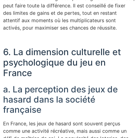
peut faire toute la différence. Il est conseillé de fixer
des limites de gains et de pertes, tout en restant
attentif aux moments où les multiplicateurs sont
activés, pour maximiser ses chances de réussite.
6. La dimension culturelle et
psychologique du jeu en
France
a. La perception des jeux de
hasard dans la société
française
En France, les jeux de hasard sont souvent perçus
comme une activité récréative, mais aussi comme un