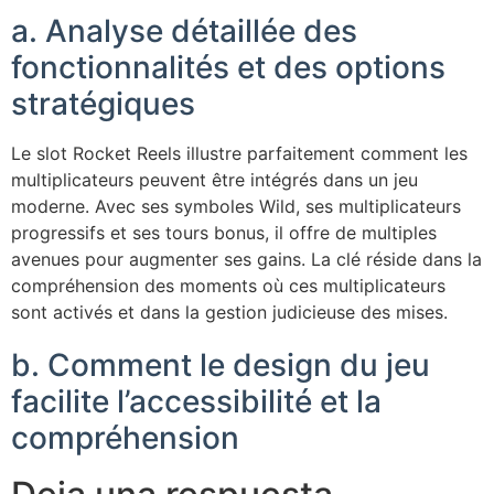
a. Analyse détaillée des
fonctionnalités et des options
stratégiques
Le slot Rocket Reels illustre parfaitement comment les
multiplicateurs peuvent être intégrés dans un jeu
moderne. Avec ses symboles Wild, ses multiplicateurs
progressifs et ses tours bonus, il offre de multiples
avenues pour augmenter ses gains. La clé réside dans la
compréhension des moments où ces multiplicateurs
sont activés et dans la gestion judicieuse des mises.
b. Comment le design du jeu
facilite l’accessibilité et la
compréhension