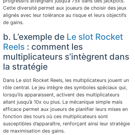
progressifs atteignant jusqu’à 75x dans des jackpots.
Cette diversité permet aux joueurs de choisir des jeux
alignés avec leur tolérance au risque et leurs objectifs
de gains.
b. L’exemple de
Le slot Rocket
Reels
: comment les
multiplicateurs s’intègrent dans
la stratégie
Dans Le slot Rocket Reels, les multiplicateurs jouent un
rôle central. Le jeu intègre des symboles spéciaux qui,
lorsqu’ils apparaissent, activent des multiplicateurs
allant jusqu’à 10x ou plus. La mécanique simple mais
efficace permet aux joueurs de planifier leurs mises en
fonction des tours où ces multiplicateurs sont
susceptibles d’apparaître, renforçant ainsi leur stratégie
de maximisation des gains.