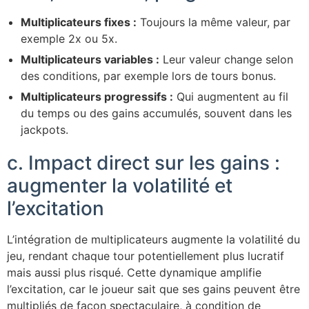
Multiplicateurs fixes :
Toujours la même valeur, par
exemple 2x ou 5x.
Multiplicateurs variables :
Leur valeur change selon
des conditions, par exemple lors de tours bonus.
Multiplicateurs progressifs :
Qui augmentent au fil
du temps ou des gains accumulés, souvent dans les
jackpots.
c. Impact direct sur les gains :
augmenter la volatilité et
l’excitation
L’intégration de multiplicateurs augmente la volatilité du
jeu, rendant chaque tour potentiellement plus lucratif
mais aussi plus risqué. Cette dynamique amplifie
l’excitation, car le joueur sait que ses gains peuvent être
multipliés de façon spectaculaire, à condition de