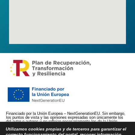
Financiado por la Unión Europea – NextGenerationEU. Sin embargo,
los puntos de vista y las opiniones expresadas son únicamente los
del autor o autores y no reflejan necesariamente los de la Unión
Europea o la Comisión Europea. Ni la Unión Europea ni la Comisión
Utilizamos cookies propias y de terceros para garantizar el
Europea pueden ser consideradas responsables de las mismas
correcto funcionamiento del portal, recoger información