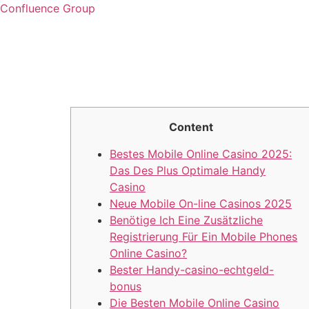
Confluence Group
Content
Bestes Mobile Online Casino 2025:
Das Des Plus Optimale Handy
Casino
Neue Mobile On-line Casinos 2025
Benötige Ich Eine Zusätzliche
Registrierung Für Ein Mobile Phones
Online Casino?
Bester Handy-casino-echtgeld-
bonus
Die Besten Mobile Online Casino