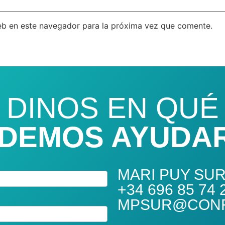
eb en este navegador para la próxima vez que comente.
DINOS EN QUÉ
DEMOS AYUDA
MARI PUY SU
+34 696 85 74 
MPSUR@CONF