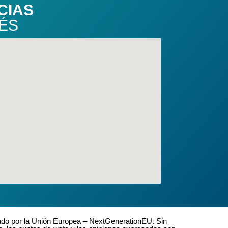
CIAS
RÉS
ado por la Unión Europea – NextGenerationEU. Sin