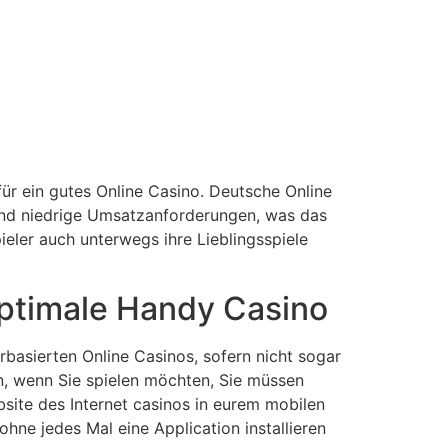
 für ein gutes Online Casino. Deutsche Online
 und niedrige Umsatzanforderungen, was das
ieler auch unterwegs ihre Lieblingsspiele
Optimale Handy Casino
rbasierten Online Casinos, sofern nicht sogar
n, wenn Sie spielen möchten, Sie müssen
site des Internet casinos in eurem mobilen
ohne jedes Mal eine Application installieren