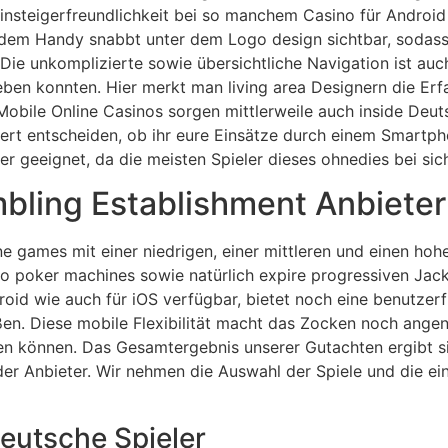
Einsteigerfreundlichkeit bei so manchem Casino für Android
 dem Handy snabbt unter dem Logo design sichtbar, sodass
 Die unkomplizierte sowie übersichtliche Navigation ist au
ben konnten. Hier merkt man living area Designern die Erfah
bile Online Casinos sorgen mittlerweile auch inside Deut
rt entscheiden, ob ihr eure Einsätze durch einem Smartpho
er geeignet, da die meisten Spieler dieses ohnedies bei sic
bling Establishment Anbieter
ine games mit einer niedrigen, einer mittleren und einen ho
poker machines sowie natürlich expire progressiven Jack
oid wie auch für iOS verfügbar, bietet noch eine benutzer
eßen. Diese mobile Flexibilität macht das Zocken noch ange
ßen können. Das Gesamtergebnis unserer Gutachten ergibt si
er Anbieter. Wir nehmen die Auswahl der Spiele und die ei
eutsche Spieler