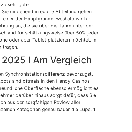
 zu sehr gute.
 Sie umgehend in expire Abteilung gehen
ch einer der Hauptgründe, weshalb wir für
rung an, die sie über die Jahre unter der
schland für schätzungsweise über 50% jeder
ne oder aber Tablet platzieren möchtet. In
h tragen.
 2025 I Am Vergleich
hen Synchronistationsdifferenz bevorzugst.
pots sind oftmals in den Handy Casinos
freundliche Oberfläche ebenso ermöglicht es
nehmer darüber hinaus sorgt dafür, dass Sie
ch aus der sorgfältigen Review aller
nzelnen Kategorien genau bauer die Lupe, 1