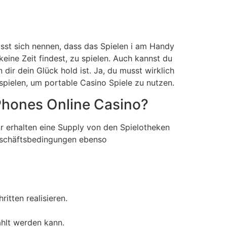
lässt sich nennen, dass das Spielen i am Handy
ine Zeit findest, zu spielen. Auch kannst du
dir dein Glück hold ist. Ja, du musst wirklich
spielen, um portable Casino Spiele zu nutzen.
 Phones Online Casino?
ir erhalten eine Supply von den Spielotheken
Geschäftsbedingungen ebenso
itten realisieren.
hlt werden kann.