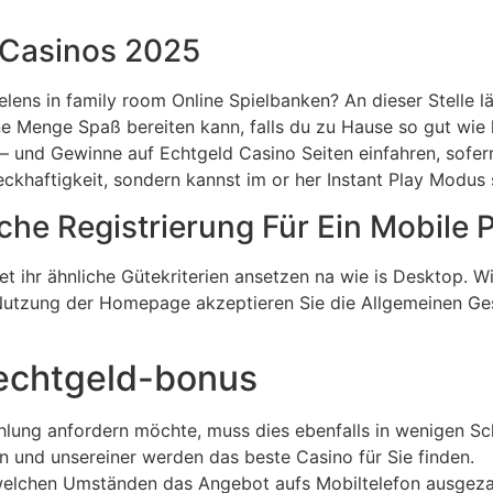
 Casinos 2025
elens in family room Online Spielbanken? An dieser Stelle 
 Menge Spaß bereiten kann, falls du zu Hause so gut wie ke
– und Gewinne auf Echtgeld Casino Seiten einfahren, sofern 
khaftigkeit, sondern kannst im or her Instant Play Modus 
iche Registrierung Für Ein Mobile
et ihr ähnliche Gütekriterien ansetzen na wie is Desktop. W
er Nutzung der Homepage akzeptieren Sie die Allgemeinen 
echtgeld-bonus
lung anfordern möchte, muss dies ebenfalls in wenigen Schr
n und unsereiner werden das beste Casino für Sie finden.
 welchen Umständen das Angebot aufs Mobiltelefon ausgeza