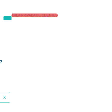
ÁREA PRIVADA DE CLIENTES
?
X